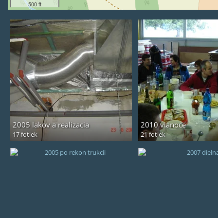
500 ft
2005 lakov a realizacia
2010 vianoce
17 fotiek
21 fotiek