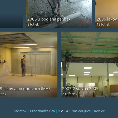
2005 3 podlaha panbex
2006 lakov 
8 fotiek
13 fotiek
9 lakov a po upravach IMAS
2005 2 stavba 2005
otiek
237 fotiek
Začiatok
|
Predchádzajúca
|
1
2
3
4
|
Nasledujúca
|
Koniec