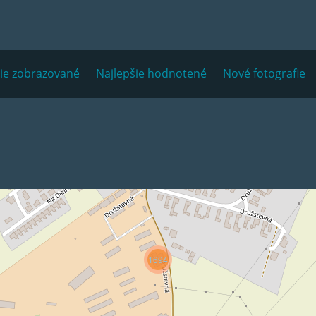
šie zobrazované
Najlepšie hodnotené
Nové fotografie
1694