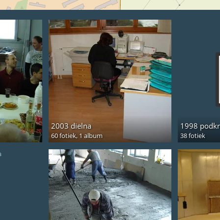
2003 dielna
1998 podkr
60 fotiek,
1 album
38 fotiek