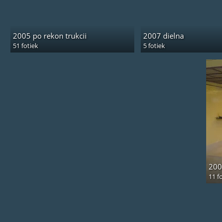
2005 po rekon trukcii
2007 dielna
51 fotiek
5 fotiek
200
11 f