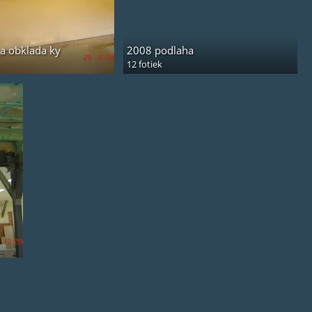
a obklada ky
2008 podlaha
12 fotiek