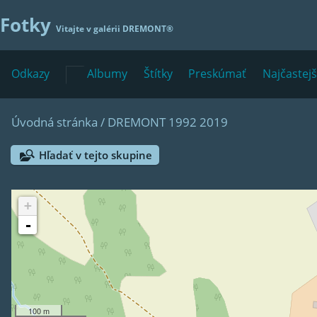
Fotky
Vitajte v galérii
DREMONT®
Odkazy
Albumy
Štítky
Preskúmať
Najčastej
Úvodná stránka
/
DREMONT 1992 2019
Hľadať v tejto skupine
+
-
100 m