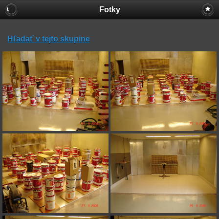
Fotky
Hľadať v tejto skupine