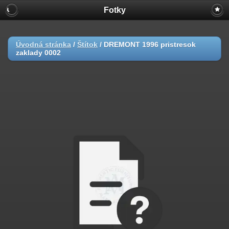
Fotky
Úvodná stránka
/
Štítok
/
DREMONT 1996 pristresok
zaklady 0002