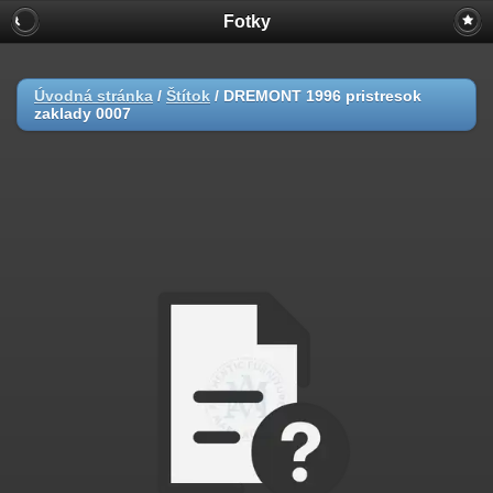
Fotky
Úvodná stránka
/
Štítok
/
DREMONT 1996 pristresok
zaklady 0007