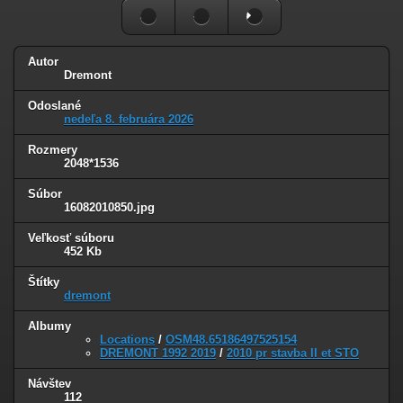
Autor
Dremont
Odoslané
nedeľa 8. februára 2026
Rozmery
2048*1536
Súbor
16082010850.jpg
Veľkosť súboru
452 Kb
Štítky
dremont
Albumy
Locations
/
OSM48.65186497525154
DREMONT 1992 2019
/
2010 pr stavba II et STO
Návštev
112