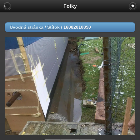
Fotky
Úvodná stránka
/
Štítok
/
16082010850