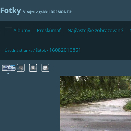
Fotky
Vitajte v galérii
DREMONT®
Albumy
Preskúmať
Najčastejšie zobrazované
16082010851
Úvodná stránka
/
Štítok
/