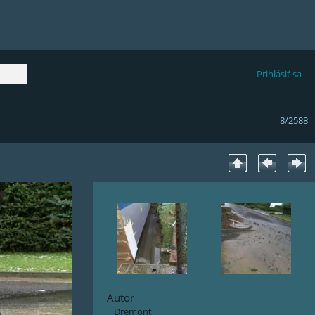
Prihlásiť sa
8/2588
Autor
Dremont