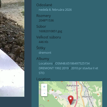
Odoslané
nedeľa 8. februára 2026
Rozmery
2048*1536
Súbor
16082010851.jpg
Veľkosť súboru
446 Kb
Štítky
dremont
Albumy
Locations
/
OSM48.65186497525154
DREMONT 1992 2019
/
2010 pr stavba II et
STO
Location
+
-