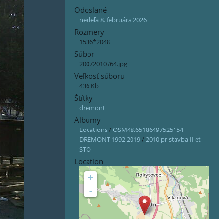
Odoslané
nedeľa 8. februára 2026
Rozmery
1536*2048
Súbor
20072010764.jpg
Veľkosť súboru
436 Kb
Štítky
dremont
Albumy
Locations
/
OSM48.65186497525154
DREMONT 1992 2019
/
2010 pr stavba II et
STO
Location
+
-