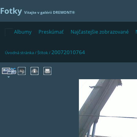
Fotky
Vitajte v galérii
DREMONT®
Albumy
Preskúmať
Najčastejšie zobrazované
20072010764
Úvodná stránka
/
Štítok
/